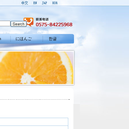
h
にほんご
한글